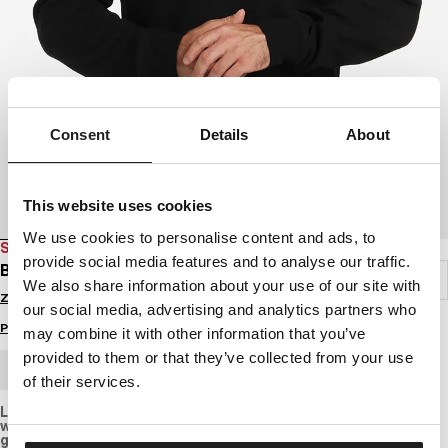
Consent
Details
About
This website uses cookies
We use cookies to personalise content and ads, to
SALE
provide social media features and to analyse our traffic.
BLUZA MĘSKA SEAHILL
We also share information about your use of our site with
Zaloguj się by zobaczyć ceny
our social media, advertising and analytics partners who
Przewodnik po rozmiarach
may combine it with other information that you’ve
provided to them or that they’ve collected from your use
ZAMÓWIENIE HURTOWE
of their services.
Lekko elastyczna bluza o regularnym kroju, z
wysokogatunkowej tkaniny bawełnianej o standardowej
grubości.