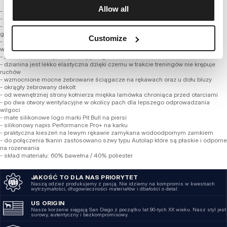
Allow all
- profesjonalna linia Performance Pro+
- bardziej dopasowany do sylwetki sportowy fason
- bluza wykonana z wysokogatunkowej mieszanki bawełny z poliestrem o
gramaturze 300 g/m2
Customize
- dzięki zastosowaniu syntetycznych włókien bluza zachowuje swój fason po
wielu praniach
- tkanina od wewnętrznej strony jest gładka i nie podrażnia naskórka
- dzianina jest lekko elastyczna dzięki czemu w trakcie treningów nie krępuje
ruchów
- wzmocnione mocne żebrowane ściągacze na rękawach oraz u dołu bluzy
- okrągły żebrowany dekolt
- od wewnętrznej strony kołnierza miękka lamówka chroniąca przed otarciami
- po dwa otwory wentylacyjne w okolicy pach dla lepszego odprowadzania
wilgoci
- małe silikonowe logo marki Pit Bull na piersi
- silikonowy napis Performance Pro+ na karku
- praktyczna kieszeń na lewym rękawie zamykana wodoodpornym zamkiem
- do połączenia tkanin zastosowano szwy typu Autolap które są płaskie i odporne
na rozerwania
- skład materiału: 60% bawełna / 40% poliester
JAKOŚĆ TO DLA NAS PRIORYTET
Naszą odzież produkujemy z pasją. Nie idziemy na kompromis w kwestiach
wytrzymałości, długowieczności materiałów i dbałości o detal.
US ORIGIN
Nasze korzenie sięgają San Diego z początku lat 90-tych XX wieku. Nasz styl jest
surowy, autentyczny i bezkompromisowy.