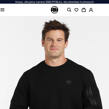
Nowy, oficjalny serwis B2B PITBULL dla klientów hurtowych