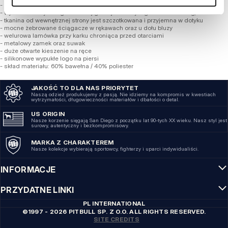
- klasyczny fason z wysoką stójką
- wykonana z wysokogatunkowej grubej bawełny o gramaturze 400 g/m2
- tkanina od wewnętrznej strony jest szczotkowana i przyjemna w dotyku
- mocne żebrowane ściągacze w rękawach oraz u dołu bluzy
- welurowa lamówka przy karku chroniąca przed otarciami
- metalowy zamek oraz suwak
- duże otwarte kieszenie na ręce
- silikonowe wypukłe logo na piersi
- skład materiału: 60% bawełna / 40% poliester
JAKOŚĆ TO DLA NAS PRIORYTET
Naszą odzież produkujemy z pasją. Nie idziemy na kompromis w kwestiach
wytrzymałości, długowieczności materiałów i dbałości o detal.
US ORIGIN
Nasze korzenie sięgają San Diego z początku lat 90-tych XX wieku. Nasz styl jest
surowy, autentyczny i bezkompromisowy.
MARKA Z CHARAKTEREM
Nasze kolekcje wybierają sportowcy, fighterzy i uparci indywidualiści.
INFORMACJE
PRZYDATNE LINKI
PL INTERNATIONAL
©1997 - 2026 PITBULL SP. Z O.O. ALL RIGHTS RESERVED.
SITE CREDITS