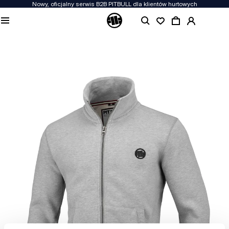
Nowy, oficjalny serwis B2B PITBULL dla klientów hurtowych