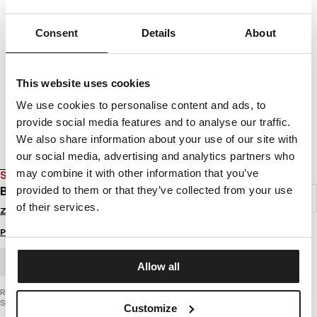
Consent
Details
About
This website uses cookies
We use cookies to personalise content and ads, to
provide social media features and to analyse our traffic.
We also share information about your use of our site with
our social media, advertising and analytics partners who
may combine it with other information that you’ve
SALE
BLUZA ROZPINANA SMALL LOGO 21
provided to them or that they’ve collected from your use
of their services.
Zaloguj się by zobaczyć ceny
Przewodnik po rozmiarach
ZAMÓWIENIE HURTOWE
Allow all
Rozpinana bluza męska z najnowszej kolekcji firmy PIT BULL WEST COAST –
Small Logo
Customize