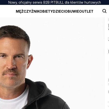
Nowy, oficjalny serwis B2B PITBULL dla klientów hurtowych
MĘŻCZYŹNI
KOBIETY
DZIECI
OBUWIE
OUTLET