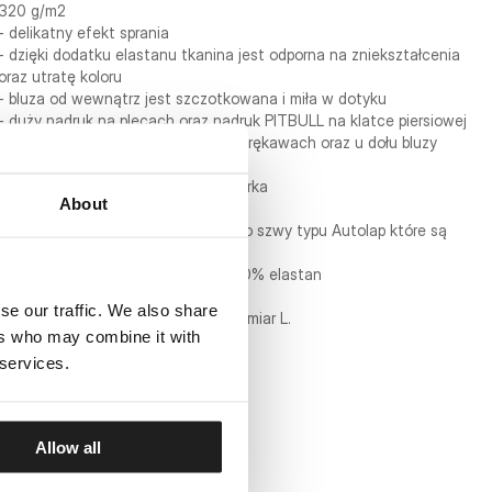
320 g/m2
- delikatny efekt sprania
- dzięki dodatku elastanu tkanina jest odporna na zniekształcenia
oraz utratę koloru
- bluza od wewnątrz jest szczotkowana i miła w dotyku
- duży nadruk na plecach oraz nadruk PITBULL na klatce piersiowej
- szerokie żebrowane ściągacze na rękawach oraz u dołu bluzy
- duże otwarte kieszenie po bokach
- regulacja kaptura za pomocą sznurka
About
- metalowy zamek
- do połączenia tkanin zastosowano szwy typu Autolap które są
płaskie i odporne na rozerwania
- skład materiału: 70% bawełna / 30% elastan
se our traffic. We also share
Model ma 188 cm wzrostu i nosi rozmiar L.
ers who may combine it with
 services.
Allow all