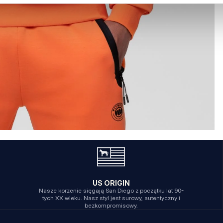
US ORIGIN
Nasze korzenie sięgają San Diego z początku lat 90-
tych XX wieku. Nasz styl jest surowy, autentyczny i
bezkompromisowy.