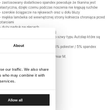
- zastosowany dodatkowo spandex powoduje że tkanina jest
elastyczna, dzięki czemu podczas noszenia nie krępuję ruchów
- szerokie ściągacze na rękawach oraz u dołu bluzy
- miękka lamówka od wewnętrznej strony kołnierza chroniąca przed
otarciami
- duży nadruk na plecach
- napis PITBULL na klatce piersiowej
- do połączenia tkanin zastosowano szwy typu Autolap które są
płaskie i odporne na rozerwania
About
- skład materiału: 50% bawełna / 45% poliester / 5% spandex
Model ma 182 cm wzrostu i nosi rozmiar M.
se our traffic. We also share
ers who may combine it with
 services.
Allow all