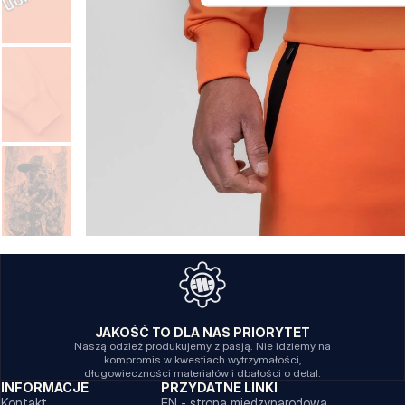
JAKOŚĆ TO DLA NAS PRIORYTET
Naszą odzież produkujemy z pasją. Nie idziemy na
kompromis w kwestiach wytrzymałości,
długowieczności materiałów i dbałości o detal.
INFORMACJE
PRZYDATNE LINKI
Kontakt
EN - strona międzynarodowa