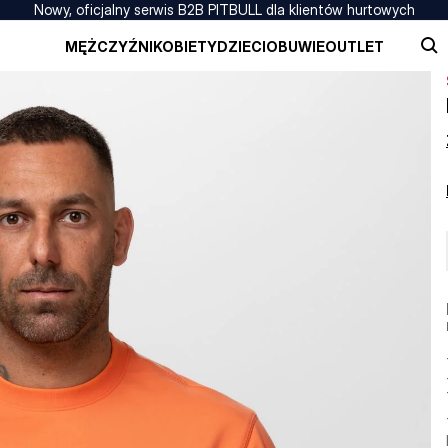
Nowy, oficjalny serwis B2B PITBULL dla klientów hurtowych
MĘŻCZYŹNI
KOBIETY
DZIECI
OBUWIE
OUTLET