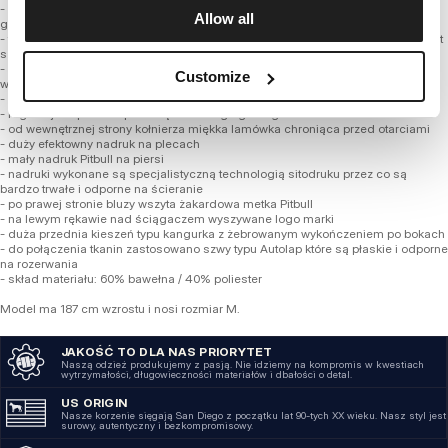
- wykonana z grubej wysokogatunkowej dzianiny Terry Brushed Fleece o
Allow all
gramaturze 400 g/m2
- tkanina na zewnątrz posiada bardzo drobny splot, a od wewnętrznej strony jest
szczotkowana i przyjemna w dotyku
- dzięki zastosowaniu syntetycznych włókien bluza zachowuje swój fason po
Customize
wielu praniach
- wzmocnione mocne żebrowane ściągacze na rękawach oraz u dołu bluzy
- regulacja kaptura za pomocą szerokiego grubego sznurka
- od wewnętrznej strony kołnierza miękka lamówka chroniąca przed otarciami
- duży efektowny nadruk na plecach
- mały nadruk Pitbull na piersi
- nadruki wykonane są specjalistyczną technologią sitodruku przez co są
bardzo trwałe i odporne na ścieranie
- po prawej stronie bluzy wszyta żakardowa metka Pitbull
- na lewym rękawie nad ściągaczem wyszywane logo marki
- duża przednia kieszeń typu kangurka z żebrowanym wykończeniem po bokach
- do połączenia tkanin zastosowano szwy typu Autolap które są płaskie i odporne
na rozerwania
- skład materiału: 60% bawełna / 40% poliester
Model ma 187 cm wzrostu i nosi rozmiar M.
JAKOŚĆ TO DLA NAS PRIORYTET
Naszą odzież produkujemy z pasją. Nie idziemy na kompromis w kwestiach
wytrzymałości, długowieczności materiałów i dbałości o detal.
US ORIGIN
Nasze korzenie sięgają San Diego z początku lat 90-tych XX wieku. Nasz styl jest
surowy, autentyczny i bezkompromisowy.