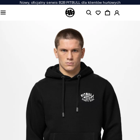
Nowy, oficjalny serwis B2B PITBULL dla klientów hurtowych