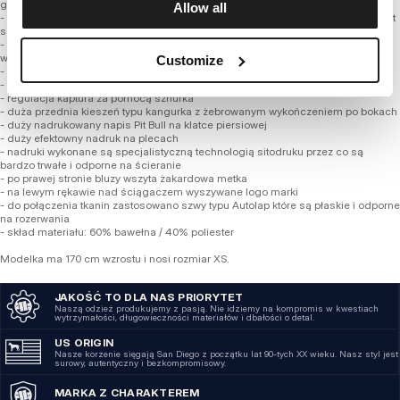
gramaturze 400 g/m2
Allow all
- tkanina na zewnątrz posiada bardzo drobny splot, a od wewnętrznej strony jest
szczotkowana i przyjemna w dotyku
- dzięki zastosowaniu syntetycznych włókien bluza zachowuje swój fason po
wielu praniach
Customize
- żebrowane ściągacze na rękawach oraz u dołu bluzy
- od wewnętrznej strony kołnierza miękka lamówka chroniąca przed otarciami
- regulacja kaptura za pomocą sznurka
- duża przednia kieszeń typu kangurka z żebrowanym wykończeniem po bokach
- duży nadrukowany napis Pit Bull na klatce piersiowej
- duży efektowny nadruk na plecach
- nadruki wykonane są specjalistyczną technologią sitodruku przez co są
bardzo trwałe i odporne na ścieranie
- po prawej stronie bluzy wszyta żakardowa metka
- na lewym rękawie nad ściągaczem wyszywane logo marki
- do połączenia tkanin zastosowano szwy typu Autolap które są płaskie i odporne
na rozerwania
- skład materiału: 60% bawełna / 40% poliester
Modelka ma 170 cm wzrostu i nosi rozmiar XS.
JAKOŚĆ TO DLA NAS PRIORYTET
Naszą odzież produkujemy z pasją. Nie idziemy na kompromis w kwestiach
wytrzymałości, długowieczności materiałów i dbałości o detal.
US ORIGIN
Nasze korzenie sięgają San Diego z początku lat 90-tych XX wieku. Nasz styl jest
surowy, autentyczny i bezkompromisowy.
MARKA Z CHARAKTEREM