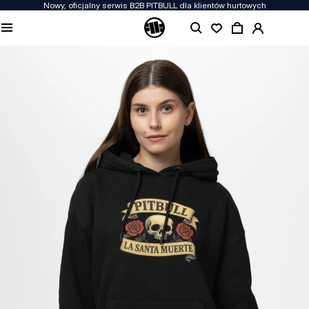
Nowy, oficjalny serwis B2B PITBULL dla klientów hurtowych