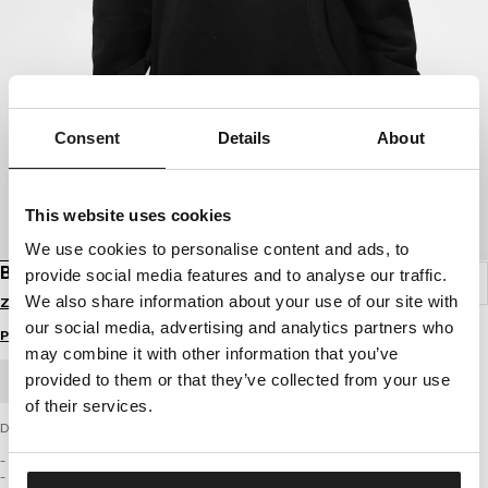
Consent
Details
About
This website uses cookies
We use cookies to personalise content and ads, to
BLUZA Z KAPTUREM LA SANTA MUERTE
provide social media features and to analyse our traffic.
We also share information about your use of our site with
Zaloguj się by zobaczyć ceny
our social media, advertising and analytics partners who
Przewodnik po rozmiarach
may combine it with other information that you’ve
provided to them or that they’ve collected from your use
ZAMÓWIENIE HURTOWE
of their services.
Damska bluza z kapturem LA SANTA MUERTE
- komfortowy luźny fason typu oversize
- wykonana z grubej wysokogatunkowej dzianiny Terry Brushed Fleece o