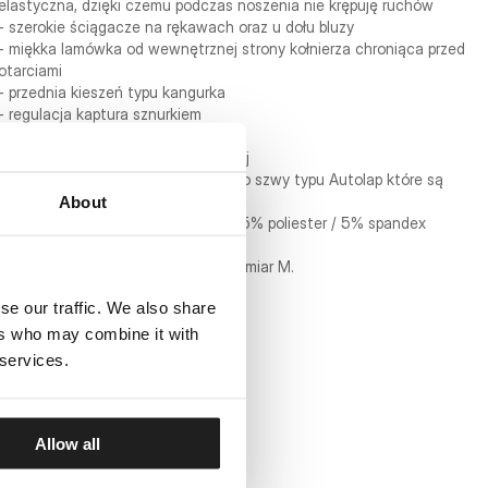
elastyczna, dzięki czemu podczas noszenia nie krępuję ruchów
- szerokie ściągacze na rękawach oraz u dołu bluzy
- miękka lamówka od wewnętrznej strony kołnierza chroniąca przed
otarciami
- przednia kieszeń typu kangurka
- regulacja kaptura sznurkiem
- duży nadruk na plecach
- napis PITBULL na klatce piersiowej
- do połączenia tkanin zastosowano szwy typu Autolap które są
płaskie i odporne na rozerwania
About
- skład materiału: 50% bawełna / 45% poliester / 5% spandex
Model ma 187 cm wzrostu i nosi rozmiar M.
se our traffic. We also share
ers who may combine it with
 services.
Allow all