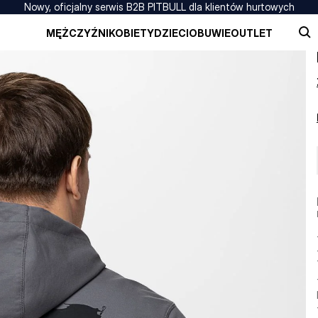
Nowy, oficjalny serwis B2B PITBULL dla klientów hurtowych
MĘŻCZYŹNI
KOBIETY
DZIECI
OBUWIE
OUTLET