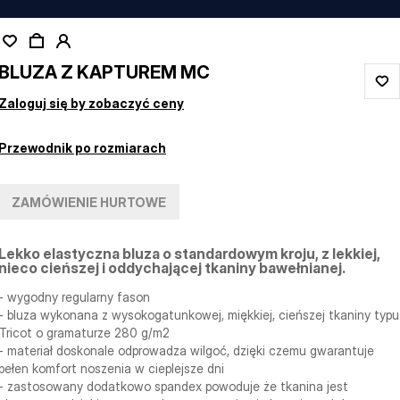
BLUZA Z KAPTUREM MC
Zaloguj się by zobaczyć ceny
Przewodnik po rozmiarach
ZAMÓWIENIE HURTOWE
Lekko elastyczna bluza o standardowym kroju, z lekkiej,
nieco cieńszej i oddychającej tkaniny bawełnianej.
- wygodny regularny fason
- bluza wykonana z wysokogatunkowej, miękkiej, cieńszej tkaniny typu
Tricot o gramaturze 280 g/m2
- materiał doskonale odprowadza wilgoć, dzięki czemu gwarantuje
pełen komfort noszenia w cieplejsze dni
- zastosowany dodatkowo spandex powoduje że tkanina jest