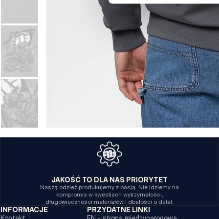
JAKOŚĆ TO DLA NAS PRIORYTET
Naszą odzież produkujemy z pasją. Nie idziemy na
kompromis w kwestiach wytrzymałości,
długowieczności materiałów i dbałości o detal.
INFORMACJE
PRZYDATNE LINKI
Kontakt
EN - strona międzynarodowa