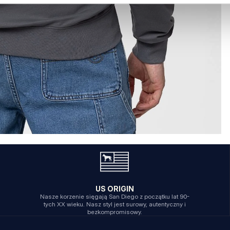
US ORIGIN
Nasze korzenie sięgają San Diego z początku lat 90-
tych XX wieku. Nasz styl jest surowy, autentyczny i
bezkompromisowy.