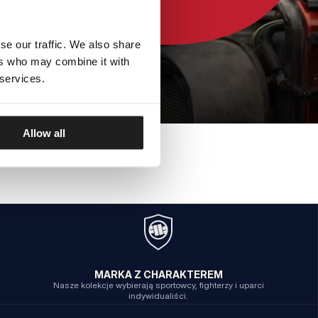
se our traffic. We also share
ers who may combine it with
 services.
Allow all
MARKA Z CHARAKTEREM
Nasze kolekcje wybierają sportowcy, fighterzy i uparci
indywidualiści.