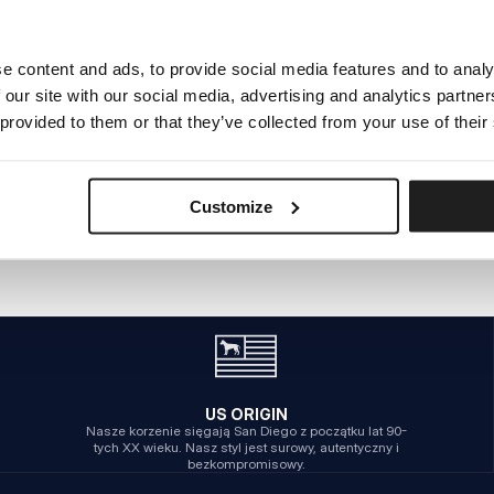
e content and ads, to provide social media features and to analy
WEWNĘTRZNY BŁĄD SERWERA
 our site with our social media, advertising and analytics partn
POWRÓT NA STRONĘ GŁÓWNĄ
 provided to them or that they’ve collected from your use of their
Customize
US ORIGIN
Nasze korzenie sięgają San Diego z początku lat 90-
tych XX wieku. Nasz styl jest surowy, autentyczny i
bezkompromisowy.