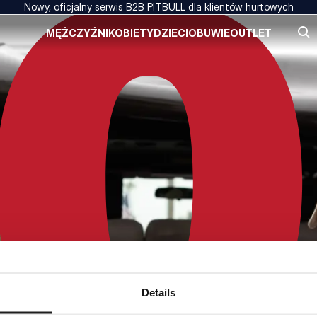
Nowy, oficjalny serwis B2B PITBULL dla klientów hurtowych
MĘŻCZYŹNI
KOBIETY
DZIECI
OBUWIE
OUTLET
Details