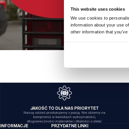
This website uses cookies
We use cookies to personalis
information about your use of
other information that you’ve
JAKOŚĆ TO DLA NAS PRIORYTET
Naszą odzież produkujemy z pasją. Nie idziemy na
kompromis w kwestiach wytrzymałości,
długowieczności materiałów i dbałości o detal.
INFORMACJE
PRZYDATNE LINKI