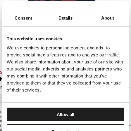
Consent
Details
About
This website uses cookies
We use cookies to personalise content and ads, to
provide social media features and to analyse our traffic.
We also share information about your use of our site with
our social media, advertising and analytics partners who
SALE
may combine it with other information that you’ve
KOSZULKA CAL FLAG
provided to them or that they’ve collected from your use
Zaloguj się by zobaczyć ceny
of their services.
ZAMÓWIENIE HURTOWE
Cal Flag to seria koszulek inspirowanych flagą Kaliforni. Jest to jedna ze
Allow all
składowych wiosenno-letniej kolekcji Brand nawiązującej w grafikach do
miejsca pochodzenia marki Pitbull West Coast. Główny akcent umieszczono na
przodzie, wykorzystując kolorystykę oraz symbole kalifornijskiej flagi. Co ciekawe
niedźwiedzia widniejącego na pierwowzorze zamieniono na Pitbulla. W dolnym