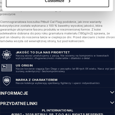
Customize
rogu, przy szwie dołączono sygnowaną logiem naszywkę. Tylna część jest
natomiast bardzo minimalistyczna. Zdobi ją wyłącznie nazwa producenta
zlokalizowana pod kołnierzem oraz biegnące wzdłuż linii ramion kontrastowe
przeszycie.
Ciemnogranatowa koszulka Pitbull Cal Flag podobnie, jak inne warianty
kolorystyczne została wykonana z 100 % bawełny wysokiej jakości, która
gwarantuje utrzymanie fasonu produktu w niezmienionej formie. Z kolei
adekwatnie dobrana do pory roku gramatura materiału (180g/m2) sprawia, że
jest on idealny do noszenia także w cieplejsze dni. Przed otarciami z kolei chroni
lamówka wszyta od wewnętrznej strony, tuż pod kołnierzem.
JAKOŚĆ TO DLA NAS PRIORYTET
Naszą odzież produkujemy z pasją. Nie idziemy na kompromis w kwestiach
wytrzymałości, długowieczności materiałów i dbałości o detal.
US ORIGIN
Nasze korzenie sięgają San Diego z początku lat 90-tych XX wieku. Nasz styl jest
surowy, autentyczny i bezkompromisowy.
MARKA Z CHARAKTEREM
Nasze kolekcje wybierają sportowcy, fighterzy i uparci indywidualiści.
INFORMACJE
PRZYDATNE LINKI
PL INTERNATIONAL
©1997 - 2026 PITBULL SP. Z O.O. ALL RIGHTS RESERVED.