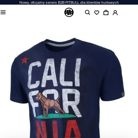
Nowy, oficjalny serwis B2B PITBULL dla klientów hurtowych