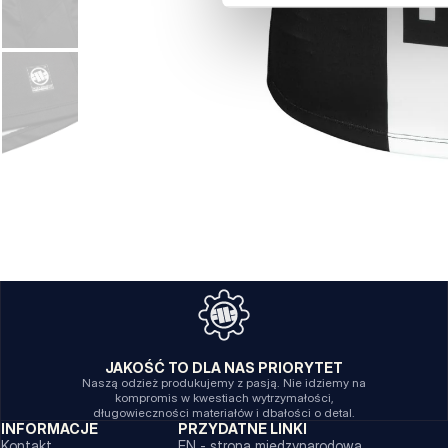
JAKOŚĆ TO DLA NAS PRIORYTET
Naszą odzież produkujemy z pasją. Nie idziemy na
kompromis w kwestiach wytrzymałości,
długowieczności materiałów i dbałości o detal.
INFORMACJE
PRZYDATNE LINKI
Kontakt
EN - strona międzynarodowa