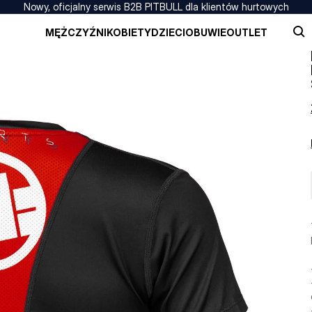
Nowy, oficjalny serwis B2B PITBULL dla klientów hurtowych
MĘŻCZYŹNI
KOBIETY
DZIECI
OBUWIE
OUTLET