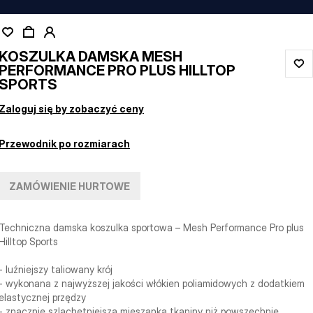
KOSZULKA DAMSKA MESH
PERFORMANCE PRO PLUS HILLTOP
SPORTS
Zaloguj się by zobaczyć ceny
Przewodnik po rozmiarach
ZAMÓWIENIE HURTOWE
Techniczna damska koszulka sportowa – Mesh Performance Pro plus
Hilltop Sports
- luźniejszy taliowany krój
- wykonana z najwyższej jakości włókien poliamidowych z dodatkiem
elastycznej przędzy
- znacznie szlachetniejsza mieszanka tkaniny niż powszechnie