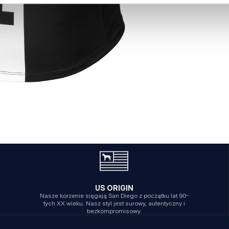
US ORIGIN
Nasze korzenie sięgają San Diego z początku lat 90-
tych XX wieku. Nasz styl jest surowy, autentyczny i
bezkompromisowy.