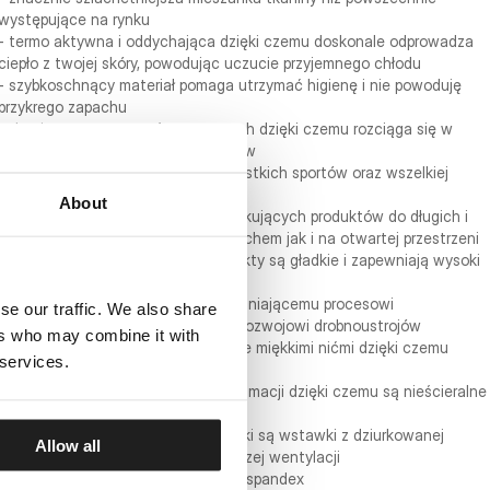
występujące na rynku
- termo aktywna i oddychająca dzięki czemu doskonale odprowadza
ciepło z twojej skóry, powodując uczucie przyjemnego chłodu
- szybkoschnący materiał pomaga utrzymać higienę i nie powoduję
przykrego zapachu
- tkanina z systemem 4-way stretch dzięki czemu rozciąga się w
każdym kierunku nie krępując ruchów
- przeznaczona do uprawiania wszystkich sportów oraz wszelkiej
aktywności fizycznej
About
- linia przeznaczona dla osób poszukujących produktów do długich i
ciężkich treningów zarówno pod dachem jak i na otwartej przestrzeni
- dzięki zastosowaniu nylonu produkty są gładkie i zapewniają wysoki
komfort noszenia
- materiał został poddany uszlachetniającemu procesowi
se our traffic. We also share
antybakteryjnemu który zapobiega rozwojowi drobnoustrojów
ers who may combine it with
- płaskie elastyczne szwy wykonane miękkimi nićmi dzięki czemu
 services.
chronią przed obtarciami naskórka
- nadruki wykonane są metodą sublimacji dzięki czemu są nieścieralne
i trwałe
- na plecach oraz po bokach koszulki są wstawki z dziurkowanej
Allow all
tkaniny typu MESH dla jeszcze lepszej wentylacji
- skład materiału: 80% nylon / 20% spandex