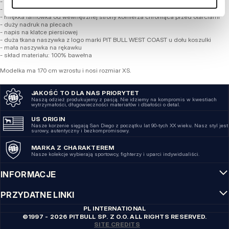
- klasyczny okrągły dekolt
- T-Shirt wykonany z najwyższej jakości bawełny o gramaturze 190 g/m2
- miękka lamówka od wewnętrznej strony kołnierza chroniąca przed otarciami
- duży nadruk na plecach
- napis na klatce piersiowej
- duża tkana naszywka z logo marki PIT BULL WEST COAST u dołu koszulki
- mała naszywka na rękawku
- skład materiału: 100% bawełna
Modelka ma 170 cm wzrostu i nosi rozmiar XS.
JAKOŚĆ TO DLA NAS PRIORYTET
Naszą odzież produkujemy z pasją. Nie idziemy na kompromis w kwestiach
wytrzymałości, długowieczności materiałów i dbałości o detal.
US ORIGIN
Nasze korzenie sięgają San Diego z początku lat 90-tych XX wieku. Nasz styl jest
surowy, autentyczny i bezkompromisowy.
MARKA Z CHARAKTEREM
Nasze kolekcje wybierają sportowcy, fighterzy i uparci indywidualiści.
INFORMACJE
PRZYDATNE LINKI
PL INTERNATIONAL
©1997 - 2026 PITBULL SP. Z O.O. ALL RIGHTS RESERVED.
SITE CREDITS