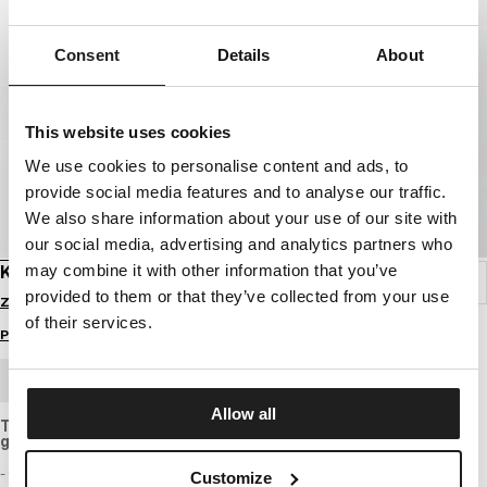
Consent
Details
About
This website uses cookies
We use cookies to personalise content and ads, to
provide social media features and to analyse our traffic.
We also share information about your use of our site with
our social media, advertising and analytics partners who
may combine it with other information that you’ve
KOSZULKA PLAYER
provided to them or that they’ve collected from your use
Zaloguj się by zobaczyć ceny
of their services.
Przewodnik po rozmiarach
ZAMÓWIENIE HURTOWE
Allow all
T-shirt o regularnym fasonie z bawełny o standardowej
grubości.
- taliowany krój dopasowany do kobiecej sylwetki
Customize