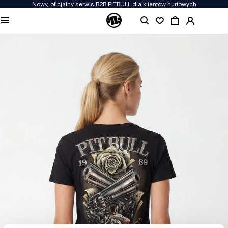
Nowy, oficjalny serwis B2B PITBULL dla klientów hurtowych