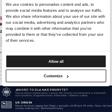
We use cookies to personalise content and ads, to
provide social media features and to analyse our traffic.
We also share information about your use of our site with
SALE
our social media, advertising and analytics partners who
KOSZULKA FLAMINGO
may combine it with other information that you’ve
Zaloguj się by zobaczyć ceny
provided to them or that they’ve collected from your use
of their services.
ZAMÓWIENIE HURTOWE
Koszulka z najnowszej kolekcji PIT BULL WEST COAST – Flamingo
- Wykonana z najwyższej jakości bawełny o gramaturze 180g/m2
Allow all
- Miękka lamówka od wewnętrznej strony kołnierza chroniąca przed otarciami
- Wysokiej jakości nadruki wykonane specjalistyczną technologią sitodruku
- Duża tkana naszywka z logo marki PIT BULL WEST COAST u dołu koszulki
- Mała tkana naszywka na krawędzi rękawka
Customize
- Skład materiału: 100% bawełna
JAKOŚĆ TO DLA NAS PRIORYTET
Naszą odzież produkujemy z pasją. Nie idziemy na kompromis w kwestiach
wytrzymałości, długowieczności materiałów i dbałości o detal.
US ORIGIN
Nasze korzenie sięgają San Diego z początku lat 90-tych XX wieku. Nasz styl jest
surowy, autentyczny i bezkompromisowy.