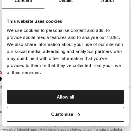
Consent
Details
About
This website uses cookies
We use cookies to personalise content and ads, to
provide social media features and to analyse our traffic.
We also share information about your use of our site with
our social media, advertising and analytics partners who
may combine it with other information that you’ve
provided to them or that they’ve collected from your use
SALE
of their services.
KOSZULKA OLD LOGO 20
Zaloguj się by zobaczyć ceny
Allow all
ZAMÓWIENIE HURTOWE
Koszulka męska z najnowszej kolekcji PIT BULL WEST COAST – Old Logo
Customize
- wykonana z najwyższej jakości bawełny o gramaturze 180g/m2
- miękka lamówka od wewnętrznej strony kołnierza chroniąca przed otarciami
- wysokiej jakości nadruki wykonane specjalistyczną technologią sitodruku