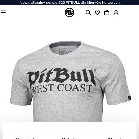
Nowy, oficjalny serwis B2B PITBULL dla klientów hurtowych