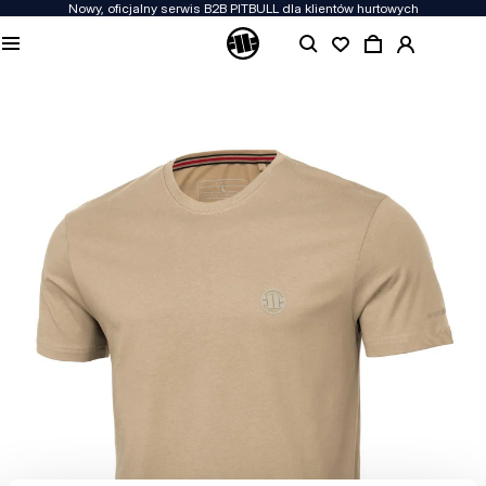
Nowy, oficjalny serwis B2B PITBULL dla klientów hurtowych