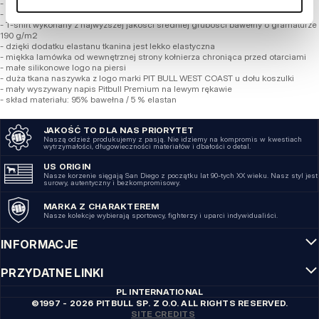
- dopasowany fason typu slim fit podkreślający sylwetkę
- klasyczny okrągły dekolt
- T-shirt wykonany z najwyższej jakości średniej grubości bawełny o gramaturze
190 g/m2
- dzięki dodatku elastanu tkanina jest lekko elastyczna
- miękka lamówka od wewnętrznej strony kołnierza chroniąca przed otarciami
- małe silikonowe logo na piersi
- duża tkana naszywka z logo marki PIT BULL WEST COAST u dołu koszulki
- mały wyszywany napis Pitbull Premium na lewym rękawie
- skład materiału: 95% bawełna / 5 % elastan
JAKOŚĆ TO DLA NAS PRIORYTET
Naszą odzież produkujemy z pasją. Nie idziemy na kompromis w kwestiach
wytrzymałości, długowieczności materiałów i dbałości o detal.
US ORIGIN
Nasze korzenie sięgają San Diego z początku lat 90-tych XX wieku. Nasz styl jest
surowy, autentyczny i bezkompromisowy.
MARKA Z CHARAKTEREM
Nasze kolekcje wybierają sportowcy, fighterzy i uparci indywidualiści.
INFORMACJE
PRZYDATNE LINKI
PL INTERNATIONAL
©1997 - 2026 PITBULL SP. Z O.O. ALL RIGHTS RESERVED.
SITE CREDITS