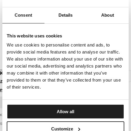
Consent
Details
About
This website uses cookies
We use cookies to personalise content and ads, to
provide social media features and to analyse our traffic.
We also share information about your use of our site with
our social media, advertising and analytics partners who
KOSZULKA SLIM FIT SMALL LOGO
may combine it with other information that you’ve
provided to them or that they’ve collected from your use
Zaloguj się by zobaczyć ceny
of their services.
Przewodnik po rozmiarach
ZAMÓWIENIE HURTOWE
Allow all
Koszulka męska firmy PIT BULL WEST COAST – Small Logo
SERIA MIDDLE WEIGHT 190 SPANDEX
Customize