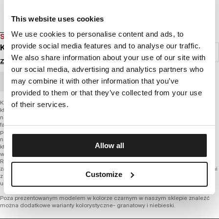
This website uses cookies
We use cookies to personalise content and ads, to
SALE
provide social media features and to analyse our traffic.
KURTKA WIOSENNA RAGWEED IV
We also share information about your use of our site with
Zaloguj się by zobaczyć ceny
our social media, advertising and analytics partners who
may combine it with other information that you’ve
ZAMÓWIENIE HURTOWE
provided to them or that they’ve collected from your use
Kurtka sportowa Ragweed IV to sportowo podkręcony model kurtki Ragweed III,
of their services.
którą również znajdziesz w katalogu odzieżowym marki Pitbull West Coast na
nadchodzący sezon wiosna-lato 2018. Prezentowany model posiada obniżony
fason, został wykończony grubym ściągaczem typu RIB. Kurtka została uszyta z
podwójnego materiału- zewnętrzny nylon chroni przed wiatrem i deszczem,
natomiast wewnętrzna podszewką to miękka i przewiewna jerseyowa tkanina, z
Allow all
której najczęściej produkowana jest odzież letnia. W podszewce wprawiono
wewnętrzną kieszeń. Dodatkowe kieszenie znajdziemy po bokach kurtki Pitbull
Ragweed IV. Poza ściągaczami sportowy charakter kurtki został podkreślony
zamkami w kontrastowym kolorze, a także mocno wyeksponowanymi nadrukami
Customize
z logo producenta. Poza klatką piersiową, ozdobne napisy zostały również
umieszczone na plecach, poniżej linii karku, a także na całej długości rękawa.
Poza prezentowanym modelem w kolorze czarnym w naszym sklepie znaleźć
można dodatkowe warianty kolorystyczne- granatowy i niebieski.