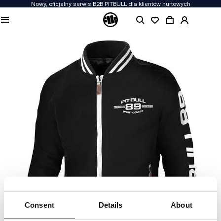
Nowy, oficjalny serwis B2B PITBULL dla klientów hurtowych
Consent
Details
About