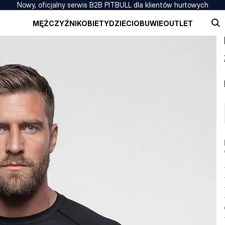
Nowy, oficjalny serwis B2B PITBULL dla klientów hurtowych
MĘŻCZYŹNI
KOBIETY
DZIECI
OBUWIE
OUTLET