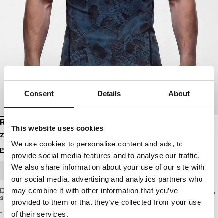
Consent
Details
About
RASHGUARD GUARDIAN ANGEL
This website uses cookies
Zaloguj się by zobaczyć ceny
We use cookies to personalise content and ads, to
Przewodnik po rozmiarach
provide social media features and to analyse our traffic.
We also share information about your use of our site with
ZAMÓWIENIE HURTOWE
our social media, advertising and analytics partners who
may combine it with other information that you’ve
Dopasowana do sylwetki treningowa koszulka z elastycznego,
szybkoschnącego materiału.
provided to them or that they’ve collected from your use
- fason dopasowany do sylwetki
of their services.