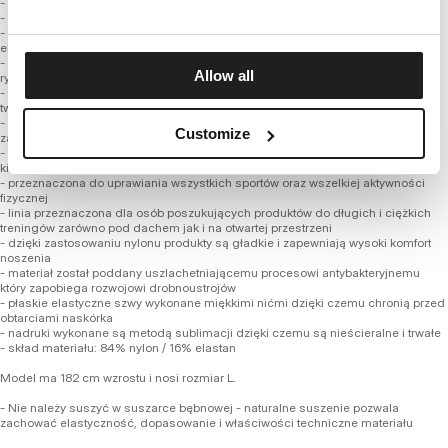
- raglanowe rękawy
- boczne wstawki z siateczki MESH dla lepszej cyrkulacji powietrza
- koszulka wykonana z najwyższej jakości włókien poliamidowych z dodatkiem
elastycznej przędzy
- znacznie szlachetniejsza mieszanka tkaniny niż powszechnie występujące na
Allow all
rynku
- termo aktywna i oddychająca dzięki czemu doskonale odprowadza ciepło z
twojej skóry, powodując uczucie przyjemnego chłodu
- szybkoschnący materiał pomaga utrzymać higienę i nie powoduję przykrego
Customize
zapachu
- tkanina z systemem 4-way stretch dzięki czemu rozciąga się w każdym
kierunku nie krępując ruchów
- przeznaczona do uprawiania wszystkich sportów oraz wszelkiej aktywności
fizycznej
- linia przeznaczona dla osób poszukujących produktów do długich i ciężkich
treningów zarówno pod dachem jak i na otwartej przestrzeni
- dzięki zastosowaniu nylonu produkty są gładkie i zapewniają wysoki komfort
noszenia
- materiał został poddany uszlachetniającemu procesowi antybakteryjnemu
który zapobiega rozwojowi drobnoustrojów
- płaskie elastyczne szwy wykonane miękkimi nićmi dzięki czemu chronią przed
obtarciami naskórka
- nadruki wykonane są metodą sublimacji dzięki czemu są nieścieralne i trwałe
- skład materiału: 84% nylon / 16% elastan
Model ma 182 cm wzrostu i nosi rozmiar L.
- Nie należy suszyć w suszarce bębnowej - naturalne suszenie pozwala
zachować elastyczność, dopasowanie i właściwości techniczne materiału