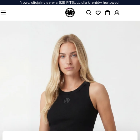
Nowy, oficjalny serwis B2B PITBULL dla klientów hurtowych