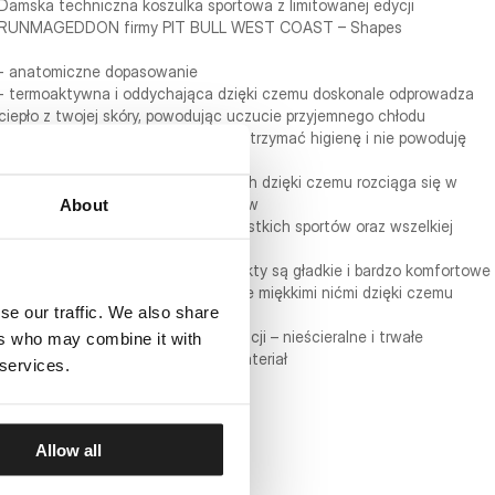
Damska techniczna koszulka sportowa z limitowanej edycji
RUNMAGEDDON firmy PIT BULL WEST COAST – Shapes
- anatomiczne dopasowanie
- termoaktywna i oddychająca dzięki czemu doskonale odprowadza
ciepło z twojej skóry, powodując uczucie przyjemnego chłodu
- szybkoschnący materiał pomaga utrzymać higienę i nie powoduję
przykrego zapachu
- tkanina z systemem 4-way stretch dzięki czemu rozciąga się w
każdym kierunku nie krępując ruchów
About
- przeznaczone do uprawiania wszystkich sportów oraz wszelkiej
aktywności fizycznej
- dzięki zastosowaniu nylonu produkty są gładkie i bardzo komfortowe
- płaskie elastyczne szwy wykonane miękkimi nićmi dzięki czemu
se our traffic. We also share
chronią przed obtarciami naskórka
- nadruki wykonane metodą sublimacji – nieścieralne i trwałe
ers who may combine it with
- Pit Bull West Coast Spandex ® Materiał
 services.
Allow all