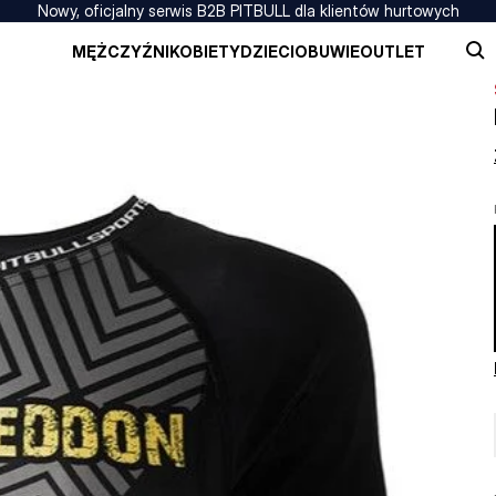
Nowy, oficjalny serwis B2B PITBULL dla klientów hurtowych
MĘŻCZYŹNI
KOBIETY
DZIECI
OBUWIE
OUTLET