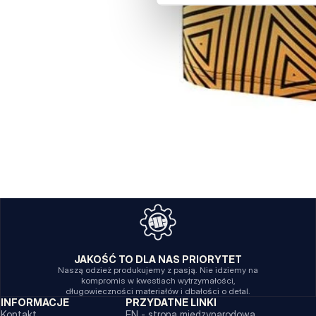
JAKOŚĆ TO DLA NAS PRIORYTET
Naszą odzież produkujemy z pasją. Nie idziemy na
kompromis w kwestiach wytrzymałości,
długowieczności materiałów i dbałości o detal.
INFORMACJE
PRZYDATNE LINKI
Kontakt
EN - strona międzynarodowa