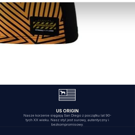
US ORIGIN
Nasze korzenie sięgają San Diego z początku lat 90-
tych XX wieku. Nasz styl jest surowy, autentyczny i
bezkompromisowy.