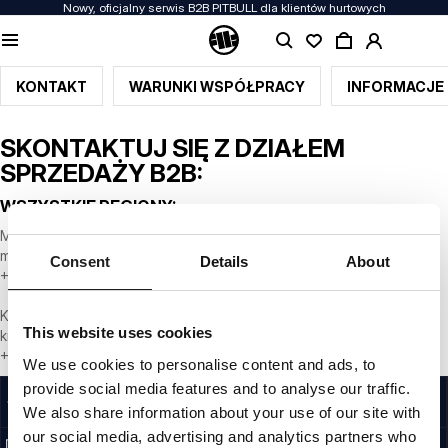
Nowy, oficjalny serwis B2B PITBULL dla klientów hurtowych
KONTAKT
WARUNKI WSPÓŁPRACY
INFORMACJE
SKONTAKTUJ SIĘ Z DZIAŁEM
SPRZEDAŻY B2B:
WSZYSTKIE REGIONY:
Michał Pawski
michal.pawski@pitbull.pl
Consent
Details
About
+48 784 467 210
Krzysztof Ostrowski
This website uses cookies
krzysztof.ostrowski@pitbull.pl
+48 600 575 706
We use cookies to personalise content and ads, to
provide social media features and to analyse our traffic.
JAKOŚĆ TO DLA NAS PRIORYTET
Naszą odzież produkujemy z pasją. Nie idziemy na kompromis w kwestiach
We also share information about your use of our site with
wytrzymałości, długowieczności materiałów i dbałości o detal.
our social media, advertising and analytics partners who
US ORIGIN