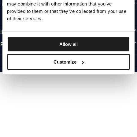
Nasze korzenie sięgają San Diego z początku lat 90-tych XX wieku. Nasz styl jest
may combine it with other information that you’ve
surowy, autentyczny i bezkompromisowy.
provided to them or that they’ve collected from your use
MARKA Z CHARAKTEREM
of their services.
Nasze kolekcje wybierają sportowcy, fighterzy i uparci indywidualiści.
INFORMACJE
PRZYDATNE LINKI
Allow all
PL INTERNATIONAL
©1997 - 2026 PITBULL SP. Z O.O. ALL RIGHTS RESERVED.
Customize
SITE CREDITS
IDŹ DO GÓRY