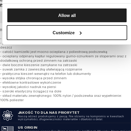
Przewodnik po rozmiarach
Allow all
ZAMÓWIENIE HURTOWE
Bezrękawnik z najnowszej kolekcji firmy PIT BULL WEST COAST – Walpen II
Customize
- klasyczny uniwersalny luźniejszy fason
- pikowany i wykonany z wysokiej jakości nylonowej tkaniny odpornej na wiatr i
deszcz
- całość kamizelki jest mocno ocieplana z poliestrową podszewką
- ocieplany odpinany kaptur regulowany gumo-sznurkiem ze stoperami oraz z
dodatkową ochroną przed zimnem na zatrzaski
- dwie boczne kieszenie zamykane na zatrzaski
- suwak zamka z zawieszką ułatwiającą rozpinanie
- praktyczna kieszeń wewnątrz na telefon lub dokumenty
- wysoka stójka chroniąca przed zimnem
- efektowne kontrastowe wykończenie
- wysokiej jakości nadruk na piersi
- szeroki elastyczny ściągacz na dole
- skład materiału zewnętrznego: 100% nylon / podszewka oraz wypełnienie:
100% poliester
JAKOŚĆ TO DLA NAS PRIORYTET
Naszą odzież produkujemy z pasją. Nie idziemy na kompromis w kwestiach
wytrzymałości, długowieczności materiałów i dbałości o detal.
US ORIGIN