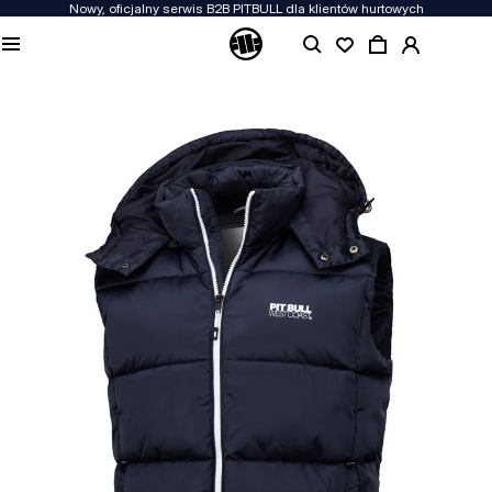
Nowy, oficjalny serwis B2B PITBULL dla klientów hurtowych