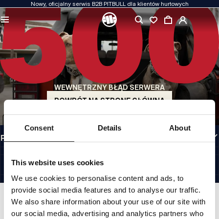
Nowy, oficjalny serwis B2B PITBULL dla klientów hurtowych
JAKOŚĆ TO DLA NAS PRIORYTET
Naszą odzież produkujemy z pasją. Nie idziemy na kompromis w kwestiach
wytrzymałości, długowieczności materiałów i dbałości o detal.
US ORIGIN
Nasze korzenie sięgają San Diego z początku lat 90-tych XX wieku. Nasz styl jest
surowy, autentyczny i bezkompromisowy.
WEWNĘTRZNY BŁĄD SERWERA
MARKA Z CHARAKTEREM
Nasze kolekcje wybierają sportowcy, fighterzy i uparci indywidualiści.
POWRÓT NA STRONĘ GŁÓWNĄ
INFORMACJE
Consent
Details
About
PRZYDATNE LINKI
PL INTERNATIONAL
©1997 - 2026 PITBULL SP. Z O.O. ALL RIGHTS RESERVED.
This website uses cookies
SITE CREDITS
We use cookies to personalise content and ads, to
IDŹ DO GÓRY
provide social media features and to analyse our traffic.
We also share information about your use of our site with
our social media, advertising and analytics partners who