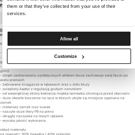
Przewodnik po rozmiarach
them or that they’ve collected from your use of their
services.
ZAMÓWIENIE HURTOWE
Bluza o luźniejszym kroju, wykonana z grubego i miękkiego
materiału.
Allow all
Klasyczny fason sportowej bluzy ale z właściwościami cieplnymi kurtki
- wygodny regularny fason
Customize
- zewnętrzna warstwa wykonana z wysokogatunkowej grubej tkaniny o
gramaturze 300 g/m2
- całość bluzy mocno ocieplona miękkim i grubym futerkiem o gramaturze 200
g/m2
- dzięki zastosowaniu syntetycznych włókien bluza zachowuje swój fason po
wielu praniach
- żebrowane ściągacze w rękawach oraz u dołu bluzy
- ocieplony kaptur z regulacją grubym sznurkiem
- od wewnętrznej strony kołnierza miękka lamówka chroniąca przed otarciami
- duże otwarte kieszenie na ręce w których ukryte są mniejsze zapinane na
zamek
- metalowy zamek oraz suwak
- naszyte duże litery PB na piersi
- okrągła naszywka na lewym rękawie
- wysoka jakość wykonania
skład materiału:
na zewnątrz: 60% bawełna / 40% poliester