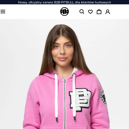
Nowy, oficjalny serwis B2B PITBULL dla klientów hurtowych