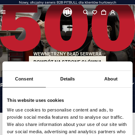
Nowy, oficjalny serwis B2B PITBULL dla klientów hurtowych
JAKOŚĆ TO DLA NAS PRIORYTET
Naszą odzież produkujemy z pasją. Nie idziemy na kompromis w kwestiach
wytrzymałości, długowieczności materiałów i dbałości o detal.
US ORIGIN
Nasze korzenie sięgają San Diego z początku lat 90-tych XX wieku. Nasz styl jest
surowy, autentyczny i bezkompromisowy.
WEWNĘTRZNY BŁĄD SERWERA
MARKA Z CHARAKTEREM
Nasze kolekcje wybierają sportowcy, fighterzy i uparci indywidualiści.
POWRÓT NA STRONĘ GŁÓWNĄ
INFORMACJE
Consent
Details
About
PRZYDATNE LINKI
PL INTERNATIONAL
©1997 - 2026 PITBULL SP. Z O.O. ALL RIGHTS RESERVED.
This website uses cookies
SITE CREDITS
We use cookies to personalise content and ads, to
IDŹ DO GÓRY
provide social media features and to analyse our traffic.
We also share information about your use of our site with
our social media, advertising and analytics partners who