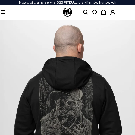
Nowy, oficjalny serwis B2B PITBULL dla klientów hurtowych