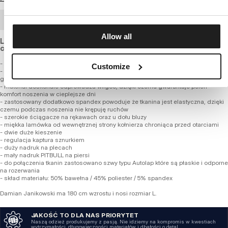
ZAMÓWIENIE HURTOWE
Allow all
Lekko elastyczna bluza o standardowym kroju, z lekkiej, nieco
cieńszej i oddychającej tkaniny bawełnianej.
- wygodny regularny fason
Customize
- bluza wykonana z wysokogatunkowej, miękkiej, cieńszej tkaniny typu Tricot o
gramaturze 280 g/m2
- materiał doskonale odprowadza wilgoć, dzięki czemu gwarantuje pełen
komfort noszenia w cieplejsze dni
- zastosowany dodatkowo spandex powoduje że tkanina jest elastyczna, dzięki
czemu podczas noszenia nie krępuję ruchów
- szerokie ściągacze na rękawach oraz u dołu bluzy
- miękka lamówka od wewnętrznej strony kołnierza chroniąca przed otarciami
- dwie duże kieszenie
- regulacja kaptura sznurkiem
- duży nadruk na plecach
- mały nadruk PITBULL na piersi
- do połączenia tkanin zastosowano szwy typu Autolap które są płaskie i odporne
na rozerwania
- skład materiału: 50% bawełna / 45% poliester / 5% spandex
Damian Janikowski ma 180 cm wzrostu i nosi rozmiar L.
JAKOŚĆ TO DLA NAS PRIORYTET
Naszą odzież produkujemy z pasją. Nie idziemy na kompromis w kwestiach
wytrzymałości, długowieczności materiałów i dbałości o detal.