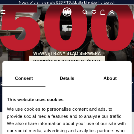
Nowy, oficjalny serwis B2B PITBULL dla klientów hurtowych
JAKOŚĆ TO DLA NAS PRIORYTET
Naszą odzież produkujemy z pasją. Nie idziemy na kompromis w kwestiach
wytrzymałości, długowieczności materiałów i dbałości o detal.
US ORIGIN
Nasze korzenie sięgają San Diego z początku lat 90-tych XX wieku. Nasz styl jest
surowy, autentyczny i bezkompromisowy.
WEWNĘTRZNY BŁĄD SERWERA
MARKA Z CHARAKTEREM
Nasze kolekcje wybierają sportowcy, fighterzy i uparci indywidualiści.
POWRÓT NA STRONĘ GŁÓWNĄ
INFORMACJE
Consent
Details
About
PRZYDATNE LINKI
PL INTERNATIONAL
©1997 - 2026 PITBULL SP. Z O.O. ALL RIGHTS RESERVED.
This website uses cookies
SITE CREDITS
We use cookies to personalise content and ads, to
IDŹ DO GÓRY
provide social media features and to analyse our traffic.
We also share information about your use of our site with
our social media, advertising and analytics partners who