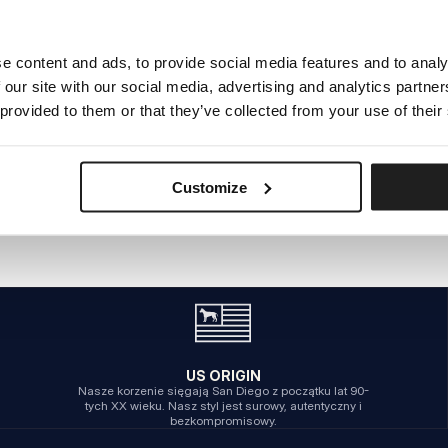
e content and ads, to provide social media features and to analy
WEWNĘTRZNY BŁĄD SERWERA
 our site with our social media, advertising and analytics partn
POWRÓT NA STRONĘ GŁÓWNĄ
 provided to them or that they’ve collected from your use of their
Customize
US ORIGIN
Nasze korzenie sięgają San Diego z początku lat 90-
tych XX wieku. Nasz styl jest surowy, autentyczny i
bezkompromisowy.