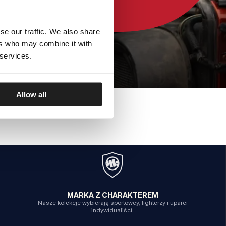
se our traffic. We also share
ers who may combine it with
 services.
Allow all
MARKA Z CHARAKTEREM
Nasze kolekcje wybierają sportowcy, fighterzy i uparci
indywidualiści.