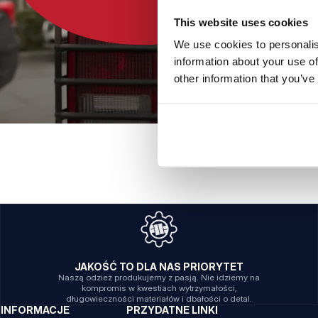
This website uses cookies
We use cookies to personalis
information about your use of
other information that you’ve
JAKOŚĆ TO DLA NAS PRIORYTET
Naszą odzież produkujemy z pasją. Nie idziemy na
kompromis w kwestiach wytrzymałości,
długowieczności materiałów i dbałości o detal.
INFORMACJE
PRZYDATNE LINKI