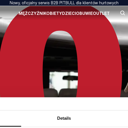
Nowy, oficjalny serwis B2B PITBULL dla klientów hurtowych
MĘŻCZYŹNI
KOBIETY
DZIECI
OBUWIE
OUTLET
Details