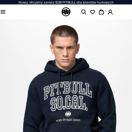
Nowy, oficjalny serwis B2B PITBULL dla klientów hurtowych