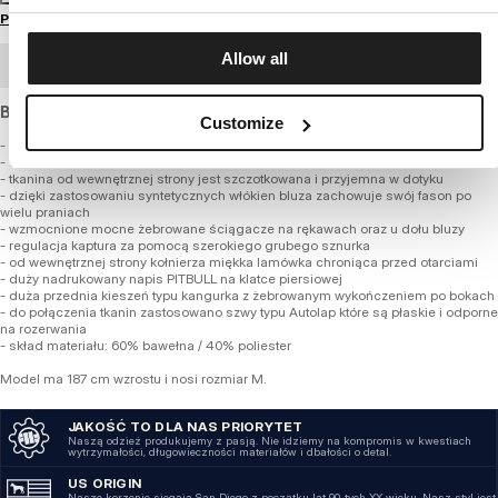
Przewodnik po rozmiarach
Allow all
ZAMÓWIENIE HURTOWE
Bluza o standardowym kroju, z grubej miękkiej bawełny.
Customize
- klasyczny regularny fason
- wykonana z wysokogatunkowej grubej tkaniny o gramaturze 360 g/m2
- tkanina od wewnętrznej strony jest szczotkowana i przyjemna w dotyku
- dzięki zastosowaniu syntetycznych włókien bluza zachowuje swój fason po
wielu praniach
- wzmocnione mocne żebrowane ściągacze na rękawach oraz u dołu bluzy
- regulacja kaptura za pomocą szerokiego grubego sznurka
- od wewnętrznej strony kołnierza miękka lamówka chroniąca przed otarciami
- duży nadrukowany napis PITBULL na klatce piersiowej
- duża przednia kieszeń typu kangurka z żebrowanym wykończeniem po bokach
- do połączenia tkanin zastosowano szwy typu Autolap które są płaskie i odporne
na rozerwania
- skład materiału: 60% bawełna / 40% poliester
Model ma 187 cm wzrostu i nosi rozmiar M.
JAKOŚĆ TO DLA NAS PRIORYTET
Naszą odzież produkujemy z pasją. Nie idziemy na kompromis w kwestiach
wytrzymałości, długowieczności materiałów i dbałości o detal.
US ORIGIN
Nasze korzenie sięgają San Diego z początku lat 90-tych XX wieku. Nasz styl jest