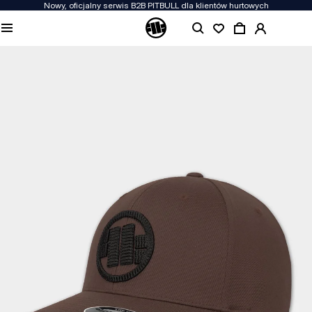
Nowy, oficjalny serwis B2B PITBULL dla klientów hurtowych