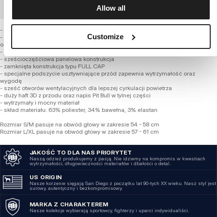
Allow all
ZAMÓWIENIE HURTOWE
- klasyczny uniwersalny fason
Customize
- specjalna technologia FLEXFIT z elastyczną taśmą zapewnia wytrzymałość
oraz wysoki komfort noszenia
- zagięty daszek dla lepszego dopasowania
- sześcioczęściowa panelowa konstrukcja
- zamknięta konstrukcja typu FULL CAP
- specjalne podszycie usztywniające przód zapewnia wytrzymałość oraz
wygodę
- sześć otworów wentylacyjnych dla lepszej cyrkulacji powietrza
- duży haft 3D z przodu oraz napis Pit Bull w tylnej części
- wytrzymały i mocny materiał
- skład materiału: 63% poliester, 34% bawełna, 3% elastan
Rozmiar S/M pasuje na obwód głowy w zakresie 54 - 58 cm
Rozmiar L/XL pasuje na obwód głowy w zakresie 57 - 61 cm
JAKOŚĆ TO DLA NAS PRIORYTET
Naszą odzież produkujemy z pasją. Nie idziemy na kompromis w kwestiach
wytrzymałości, długowieczności materiałów i dbałości o detal.
US ORIGIN
Nasze korzenie sięgają San Diego z początku lat 90-tych XX wieku. Nasz styl jest
surowy, autentyczny i bezkompromisowy.
MARKA Z CHARAKTEREM
Nasze kolekcje wybierają sportowcy, fighterzy i uparci indywidualiści.