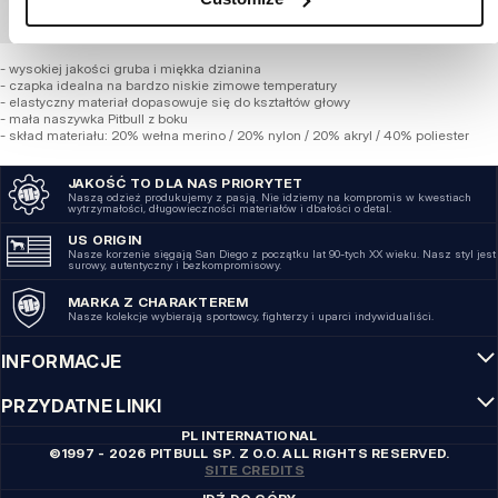
ZAMÓWIENIE HURTOWE
- wysokiej jakości gruba i miękka dzianina
- czapka idealna na bardzo niskie zimowe temperatury
- elastyczny materiał dopasowuje się do kształtów głowy
- mała naszywka Pitbull z boku
- skład materiału: 20% wełna merino / 20% nylon / 20% akryl / 40% poliester
JAKOŚĆ TO DLA NAS PRIORYTET
Naszą odzież produkujemy z pasją. Nie idziemy na kompromis w kwestiach
wytrzymałości, długowieczności materiałów i dbałości o detal.
US ORIGIN
Nasze korzenie sięgają San Diego z początku lat 90-tych XX wieku. Nasz styl jest
surowy, autentyczny i bezkompromisowy.
MARKA Z CHARAKTEREM
Nasze kolekcje wybierają sportowcy, fighterzy i uparci indywidualiści.
INFORMACJE
PRZYDATNE LINKI
PL INTERNATIONAL
©1997 - 2026 PITBULL SP. Z O.O. ALL RIGHTS RESERVED.
SITE CREDITS