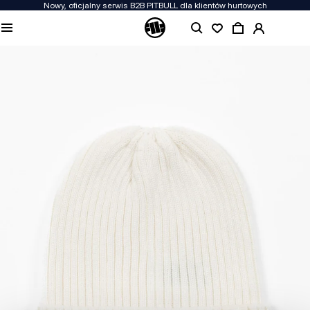
Nowy, oficjalny serwis B2B PITBULL dla klientów hurtowych