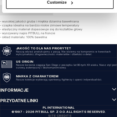
Customize
ZAMÓWIENIE HURTOWE
- wysokiej jakości gruba i miękka dzianina bawełniana
- czapka idealna na bardzo niskie zimowe temperatury
- elastyczny materiał dopasowuje się do kształtów głowy
- wyszywany napis PITBULL na froncie
- skład materiału: 100% bawełna
JAKOŚĆ TO DLA NAS PRIORYTET
Naszą odzież produkujemy z pasją. Nie idziemy na kompromis w kwestiach
wytrzymałości, długowieczności materiałów i dbałości o detal.
US ORIGIN
Nasze korzenie sięgają San Diego z początku lat 90-tych XX wieku. Nasz styl jest
surowy, autentyczny i bezkompromisowy.
MARKA Z CHARAKTEREM
Nasze kolekcje wybierają sportowcy, fighterzy i uparci indywidualiści.
INFORMACJE
PRZYDATNE LINKI
PL INTERNATIONAL
©1997 - 2026 PITBULL SP. Z O.O. ALL RIGHTS RESERVED.
SITE CREDITS