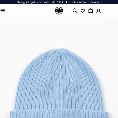
Nowy, oficjalny serwis B2B PITBULL dla klientów hurtowych