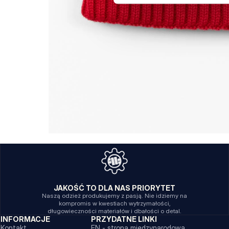
JAKOŚĆ TO DLA NAS PRIORYTET
Naszą odzież produkujemy z pasją. Nie idziemy na
kompromis w kwestiach wytrzymałości,
długowieczności materiałów i dbałości o detal.
INFORMACJE
PRZYDATNE LINKI
Kontakt
EN - strona międzynarodowa