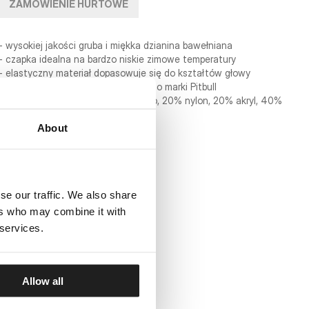
ZAMÓWIENIE HURTOWE
- wysokiej jakości gruba i miękka dzianina bawełniana
- czapka idealna na bardzo niskie zimowe temperatury
- elastyczny materiał dopasowuje się do kształtów głowy
- naszywka velcro z silikonowym logo marki Pitbull
- skład materiału: 20% wełna merino, 20% nylon, 20% akryl, 40%
poliester
About
se our traffic. We also share
ers who may combine it with
 services.
Allow all