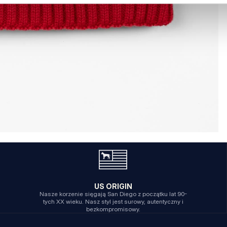
US ORIGIN
Nasze korzenie sięgają San Diego z początku lat 90-
tych XX wieku. Nasz styl jest surowy, autentyczny i
bezkompromisowy.