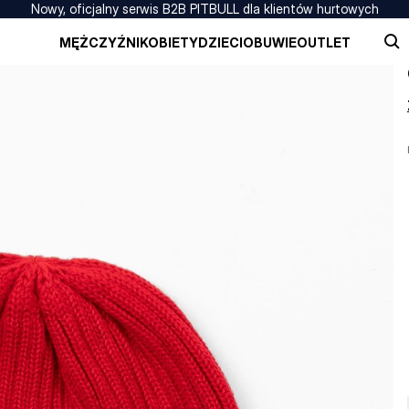
Nowy, oficjalny serwis B2B PITBULL dla klientów hurtowych
MĘŻCZYŹNI
KOBIETY
DZIECI
OBUWIE
OUTLET