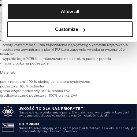
Przewodnik po rozmiarach
Allow all
ZAMÓWIENIE HURTOWE
Customize
- uniwersalny, praktyczny fason
- wysokiej jakości materiały oraz bardzo staranne wykonanie
- profilowana, wygodna miękka wkładka
- prosty kształt modelu dla zapewnienia najwyższego komfortu użytkowania
- podeszwa zewnętrzna z pianki PU która zapewnia wysoką przyczepność i
trwałość
- wypukłe logo PITBULL umieszczone na szerokim pasie z przodu
- napis z boku na podeszwie
Materiały:
pas z napisem: 100 % ekologiczna skóra syntetyczna
podeszwa: 100% poliester
górna część podeszwy: 100% pianka EVA
środkowa część podeszwy: 100% pianka EVA
JAKOŚĆ TO DLA NAS PRIORYTET
Naszą odzież produkujemy z pasją. Nie idziemy na kompromis w kwestiach
wytrzymałości, długowieczności materiałów i dbałości o detal.
US ORIGIN
Nasze korzenie sięgają San Diego z początku lat 90-tych XX wieku. Nasz styl jest
surowy, autentyczny i bezkompromisowy.