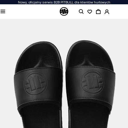
Nowy, oficjalny serwis B2B PITBULL dla klientów hurtowych