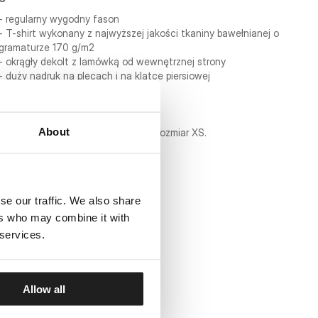
- regularny wygodny fason
- T-shirt wykonany z najwyższej jakości tkaniny bawełnianej o
gramaturze 170 g/m2
- okrągły dekolt z lamówką od wewnętrznej strony
- duży nadruk na plecach i na klatce piersiowej
- mała naszywka na dolnej krawędzi
- skład materiału: 100% bawełna
About
Modelka ma 170 cm wzrostu i nosi rozmiar XS.
se our traffic. We also share
ers who may combine it with
 services.
Allow all