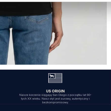
US ORIGIN
Nasze korzenie sięgają San Diego z początku lat 90-
tych XX wieku. Nasz styl jest surowy, autentyczny i
bezkompromisowy.