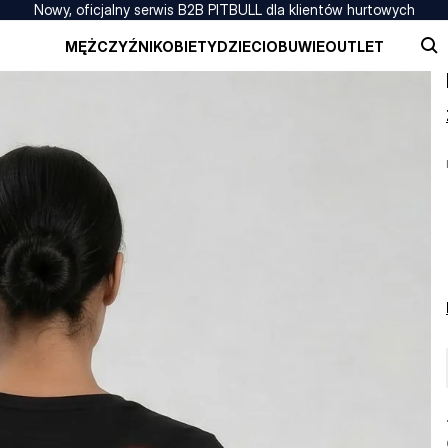
Nowy, oficjalny serwis B2B PITBULL dla klientów hurtowych
MĘŻCZYŹNI
KOBIETY
DZIECI
OBUWIE
OUTLET