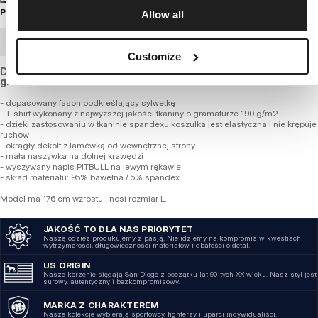
Przewodnik po rozmiarach
Allow all
ZAMÓWIENIE HURTOWE
Customize
Dopasowana koszulka z elastycznej bawełny o regularnej
grubości.
- dopasowany fason podkreślający sylwetkę
- T-shirt wykonany z najwyższej jakości tkaniny o gramaturze 190 g/m2
- dzięki zastosowaniu w tkaninie spandexu koszulka jest elastyczna i nie krępuje
ruchów
- okrągły dekolt z lamówką od wewnętrznej strony
- mała naszywka na dolnej krawędzi
- wyszywany napis PITBULL na lewym rękawie
- skład materiału: 95% bawełna / 5% spandex
Model ma 176 cm wzrostu i nosi rozmiar L.
JAKOŚĆ TO DLA NAS PRIORYTET
Naszą odzież produkujemy z pasją. Nie idziemy na kompromis w kwestiach
wytrzymałości, długowieczności materiałów i dbałości o detal.
US ORIGIN
Nasze korzenie sięgają San Diego z początku lat 90-tych XX wieku. Nasz styl jest
surowy, autentyczny i bezkompromisowy.
MARKA Z CHARAKTEREM
Nasze kolekcje wybierają sportowcy, fighterzy i uparci indywidualiści.