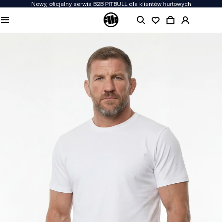
Nowy, oficjalny serwis B2B PITBULL dla klientów hurtowych