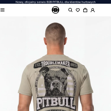
Nowy, oficjalny serwis B2B PITBULL dla klientów hurtowych