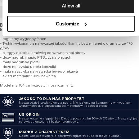
Allow all
ZAMÓWIENIE HURTOWE
Customize
Bawełniany T-shirt o standardowej grubości i regularnym
kroju.
- regularny wygodny fason
- T-shirt wykonany z najwyższej jakości tkaniny bawełnianej o gramaturze 170
g/m2
- okrągły dekolt z lamówką od wewnętrznej strony
- duży nadruk i napis PITBULL na plecach
- mały nadruk na piersi
- duża naszywka u dołu koszulki
- mała naszywka na krawędzi lewego rękawa
- skład materiału: 100% bawełna
Model ma 184 cm wzrostu i nosi rozmiar L.
JAKOŚĆ TO DLA NAS PRIORYTET
Naszą odzież produkujemy z pasją. Nie idziemy na kompromis w kwestiach
wytrzymałości, długowieczności materiałów i dbałości o detal.
US ORIGIN
Nasze korzenie sięgają San Diego z początku lat 90-tych XX wieku. Nasz styl jest
surowy, autentyczny i bezkompromisowy.
MARKA Z CHARAKTEREM
Nasze kolekcje wybierają sportowcy, fighterzy i uparci indywidualiści.