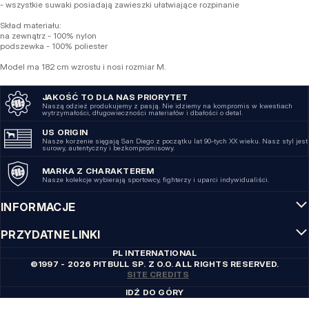
- wszystkie suwaki posiadają zawieszki ułatwiające rozpinanie
Skład materiału:
na zewnątrz - 100% nylon
podszewka - 100% poliester
Model ma 182 cm wzrostu i nosi rozmiar M.
JAKOŚĆ TO DLA NAS PRIORYTET
Naszą odzież produkujemy z pasją. Nie idziemy na kompromis w kwestiach
wytrzymałości, długowieczności materiałów i dbałości o detal.
US ORIGIN
Nasze korzenie sięgają San Diego z początku lat 90-tych XX wieku. Nasz styl jest
surowy, autentyczny i bezkompromisowy.
MARKA Z CHARAKTEREM
Nasze kolekcje wybierają sportowcy, fighterzy i uparci indywidualiści.
INFORMACJE
PRZYDATNE LINKI
PL INTERNATIONAL
©1997 - 2026 PITBULL SP. Z O.O. ALL RIGHTS RESERVED.
SITE CREDITS
IDŹ DO GÓRY