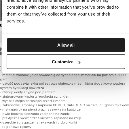
media, advertising and analytics partners who may
combine it with other information that you’ve provided to
them or that they’ve collected from your use of their
services.
Przewodnik po rozmiarach
ZAMÓWIENIE HURTOWE
Allow all
Nasza kultowa kurtka z lekkiego, oddychającego materiału,
który jest wiatroszczelny i wodoodporny.
Customize
- klasyczny uniwersalny fason
- wykonana z wysokiej jakości tkaniny nylonowej z membraną 8000 mmHg
- kurtka jest wiatroszczelna i wodoodporna z hydrofobową powłoką DWR level 4
- materiał zachowuje odpowiednią oddychalności materiału na poziomie 8000
gsm
- całość podszyta lekką poliestrową siateczką mesh, która dodatkowo wspiera
system cyrkulacji powietrza
- otwory wentylacyjne pod pachami
- zintegrowany kaptur z regulacją sznurkiem
- wysoka stójka chroniąca przed zimnem
- żakardowe lampasy z napisem PITBULL SAN DIEGO na całej długości rękawów
- mały nadruk na piersi oraz naszywka na kapturze
- dwie boczne kieszenie zapinane na zamki
- praktyczna wewnętrzna kieszeń zapinana na rzep
- szerokie ściągacze na rękawach i u dołu kurtki
- raglanowe rękawy