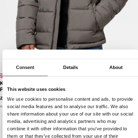
Consent
Details
About
SALE
KURTKA ZIMOWA PIKOWANA Z KAPTUREM
PIEDMONT
This website uses cookies
Zaloguj się by zobaczyć ceny
We use cookies to personalise content and ads, to provide
social media features and to analyse our traffic. We also
Kolor: taupe
share information about your use of our site with our social
media, advertising and analytics partners who may
combine it with other information that you’ve provided to
them or that they’ve collected from your use of their