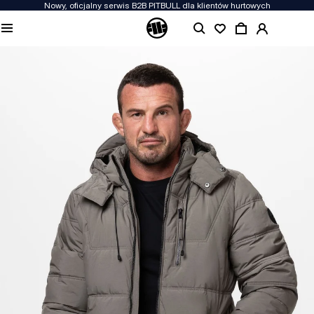
Nowy, oficjalny serwis B2B PITBULL dla klientów hurtowych