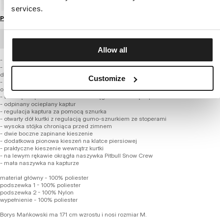
services.
Przewodnik po rozmiarach
ZAMÓWIENIE HURTOWE
Allow all
- regularny fason do bioder
- wykonana z wysokiej jakości tkaniny poliestrowej odpornej na wiatr, śnieg i
deszcz
Customize
- podszyta miękką welurową podszewką pod którą znajduję się warstwa
ocieplająca
- wewnątrz rękawów dzianinowe ściągacze chroniące przed zimnem
- odpinany ocieplany kaptur
- regulacja kaptura za pomocą sznurka
- otwarty dół kurtki z regulacją gumo-sznurkiem ze stoperami
- wysoka stójka chroniąca przed zimnem
- dwie boczne zapinane kieszenie
- dodatkowa pionowa kieszeń na klatce piersiowej
- praktyczne kieszenie wewnątrz kurtki
- na lewym rękawie okrągła naszywka Pitbull Snow Crew
- mała naszywka na kapturze
materiał główny - 100% poliester
podszewka 1 - 100% poliester
podszewka 2 - 100% Nylon
wypełnienie - 100% poliester
Borys Mańkowski ma 171 cm wzrostu i nosi rozmiar M.