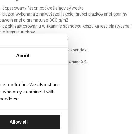
- dopasowany fason podkreślający sylwetkę
- bluzka wykonana z najwyższej jakości grubej prążkowanej tkaniny
bawełnianej o gramaturze 300 g/m2
- dzięki zastosowaniu w tkaninie spandexu koszulka jest elastyczna i
nie krępuje ruchów
- dekolt zapinany na cztery zatrzaski
- mała naszywka na dolnej krawędzi
- skład materiału: 95% bawełna / 5% spandex
About
Modelka ma 175 cm wzrostu i nosi rozmiar XS.
se our traffic. We also share
ers who may combine it with
 services.
Allow all