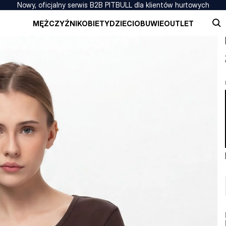
Nowy, oficjalny serwis B2B PITBULL dla klientów hurtowych
MĘŻCZYŹNI
KOBIETY
DZIECI
OBUWIE
OUTLET