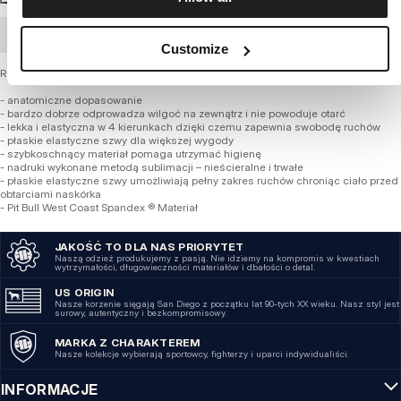
ZAMÓWIENIE HURTOWE
Customize
Rashguard damski z kolekcji PIT BULL WEST COAST
- anatomiczne dopasowanie
- bardzo dobrze odprowadza wilgoć na zewnątrz i nie powoduje otarć
- lekka i elastyczna w 4 kierunkach dzięki czemu zapewnia swobodę ruchów
- płaskie elastyczne szwy dla większej wygody
- szybkoschnący materiał pomaga utrzymać higienę
- nadruki wykonane metodą sublimacji – nieścieralne i trwałe
- płaskie elastyczne szwy umożliwiają pełny zakres ruchów chroniąc ciało przed
obtarciami naskórka
- Pit Bull West Coast Spandex ® Materiał
JAKOŚĆ TO DLA NAS PRIORYTET
Naszą odzież produkujemy z pasją. Nie idziemy na kompromis w kwestiach
wytrzymałości, długowieczności materiałów i dbałości o detal.
US ORIGIN
Nasze korzenie sięgają San Diego z początku lat 90-tych XX wieku. Nasz styl jest
surowy, autentyczny i bezkompromisowy.
MARKA Z CHARAKTEREM
Nasze kolekcje wybierają sportowcy, fighterzy i uparci indywidualiści.
INFORMACJE