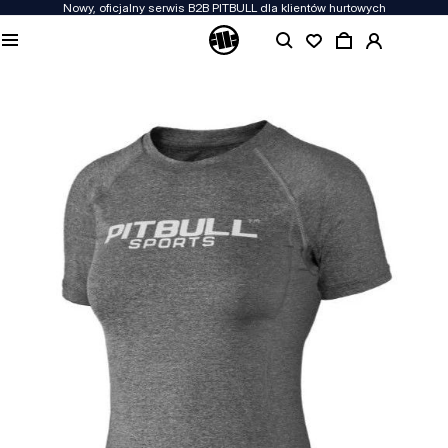
Nowy, oficjalny serwis B2B PITBULL dla klientów hurtowych