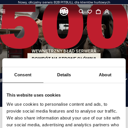
Nowy, oficjalny serwis B2B PITBULL dla klientów hurtowych
JAKOŚĆ TO DLA NAS PRIORYTET
Naszą odzież produkujemy z pasją. Nie idziemy na kompromis w kwestiach
wytrzymałości, długowieczności materiałów i dbałości o detal.
US ORIGIN
Nasze korzenie sięgają San Diego z początku lat 90-tych XX wieku. Nasz styl jest
surowy, autentyczny i bezkompromisowy.
WEWNĘTRZNY BŁĄD SERWERA
MARKA Z CHARAKTEREM
Nasze kolekcje wybierają sportowcy, fighterzy i uparci indywidualiści.
POWRÓT NA STRONĘ GŁÓWNĄ
INFORMACJE
Consent
Details
About
PRZYDATNE LINKI
PL INTERNATIONAL
©1997 - 2026 PITBULL SP. Z O.O. ALL RIGHTS RESERVED.
This website uses cookies
SITE CREDITS
We use cookies to personalise content and ads, to
IDŹ DO GÓRY
provide social media features and to analyse our traffic.
We also share information about your use of our site with
our social media, advertising and analytics partners who