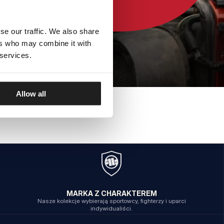
se our traffic. We also share
ers who may combine it with
 services.
Allow all
MARKA Z CHARAKTEREM
Nasze kolekcje wybierają sportowcy, fighterzy i uparci
indywidualiści.