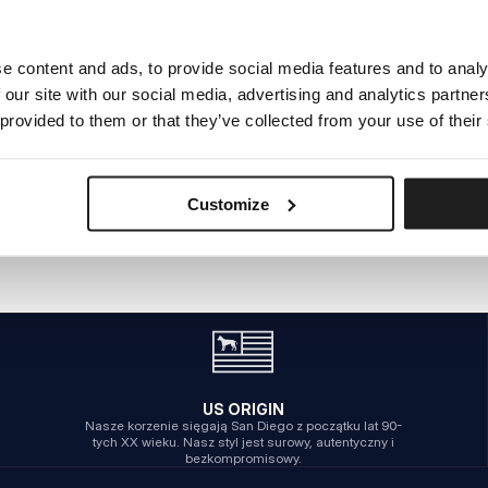
e content and ads, to provide social media features and to analy
WEWNĘTRZNY BŁĄD SERWERA
 our site with our social media, advertising and analytics partn
POWRÓT NA STRONĘ GŁÓWNĄ
 provided to them or that they’ve collected from your use of their
Customize
US ORIGIN
Nasze korzenie sięgają San Diego z początku lat 90-
tych XX wieku. Nasz styl jest surowy, autentyczny i
bezkompromisowy.