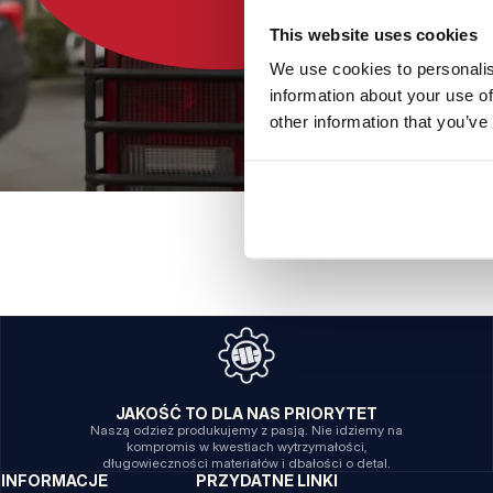
This website uses cookies
We use cookies to personalis
information about your use of
other information that you’ve
JAKOŚĆ TO DLA NAS PRIORYTET
Naszą odzież produkujemy z pasją. Nie idziemy na
kompromis w kwestiach wytrzymałości,
długowieczności materiałów i dbałości o detal.
INFORMACJE
PRZYDATNE LINKI