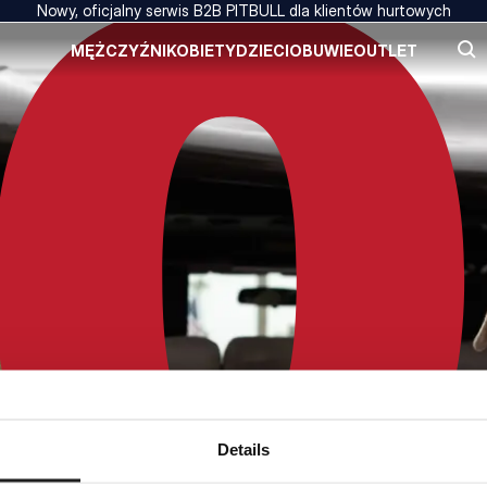
Nowy, oficjalny serwis B2B PITBULL dla klientów hurtowych
MĘŻCZYŹNI
KOBIETY
DZIECI
OBUWIE
OUTLET
Details