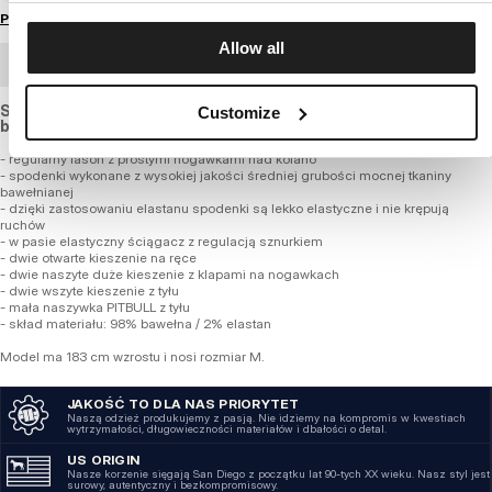
Przewodnik po rozmiarach
Allow all
ZAMÓWIENIE HURTOWE
Szorty bojówki o regularnym fasonie, z lekko elastycznej
Customize
bawełny.
- regularny fason z prostymi nogawkami nad kolano
- spodenki wykonane z wysokiej jakości średniej grubości mocnej tkaniny
bawełnianej
- dzięki zastosowaniu elastanu spodenki są lekko elastyczne i nie krępują
ruchów
- w pasie elastyczny ściągacz z regulacją sznurkiem
- dwie otwarte kieszenie na ręce
- dwie naszyte duże kieszenie z klapami na nogawkach
- dwie wszyte kieszenie z tyłu
- mała naszywka PITBULL z tyłu
- skład materiału: 98% bawełna / 2% elastan
Model ma 183 cm wzrostu i nosi rozmiar M.
JAKOŚĆ TO DLA NAS PRIORYTET
Naszą odzież produkujemy z pasją. Nie idziemy na kompromis w kwestiach
wytrzymałości, długowieczności materiałów i dbałości o detal.
US ORIGIN
Nasze korzenie sięgają San Diego z początku lat 90-tych XX wieku. Nasz styl jest
surowy, autentyczny i bezkompromisowy.