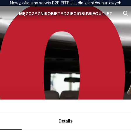
Nowy, oficjalny serwis B2B PITBULL dla klientów hurtowych
MĘŻCZYŹNI
KOBIETY
DZIECI
OBUWIE
OUTLET
Details