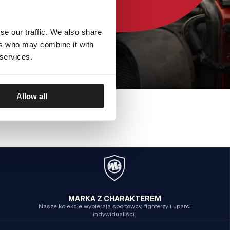
se our traffic. We also share
ers who may combine it with
 services.
Allow all
MARKA Z CHARAKTEREM
Nasze kolekcje wybierają sportowcy, fighterzy i uparci
indywidualiści.