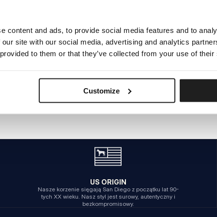
e content and ads, to provide social media features and to analy
WEWNĘTRZNY BŁĄD SERWERA
 our site with our social media, advertising and analytics partn
POWRÓT NA STRONĘ GŁÓWNĄ
 provided to them or that they’ve collected from your use of their
Customize
US ORIGIN
Nasze korzenie sięgają San Diego z początku lat 90-
tych XX wieku. Nasz styl jest surowy, autentyczny i
bezkompromisowy.