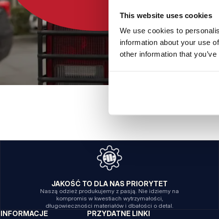
This website uses cookies
We use cookies to personalis
information about your use of
other information that you’ve
JAKOŚĆ TO DLA NAS PRIORYTET
Naszą odzież produkujemy z pasją. Nie idziemy na
kompromis w kwestiach wytrzymałości,
długowieczności materiałów i dbałości o detal.
INFORMACJE
PRZYDATNE LINKI