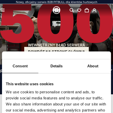
Nowy, oficjalny serwis B2B PITBULL dla klientów hurtowych
JAKOŚĆ TO DLA NAS PRIORYTET
Naszą odzież produkujemy z pasją. Nie idziemy na kompromis w kwestiach
wytrzymałości, długowieczności materiałów i dbałości o detal.
US ORIGIN
Nasze korzenie sięgają San Diego z początku lat 90-tych XX wieku. Nasz styl jest
surowy, autentyczny i bezkompromisowy.
WEWNĘTRZNY BŁĄD SERWERA
MARKA Z CHARAKTEREM
Nasze kolekcje wybierają sportowcy, fighterzy i uparci indywidualiści.
POWRÓT NA STRONĘ GŁÓWNĄ
INFORMACJE
Consent
Details
About
PRZYDATNE LINKI
PL INTERNATIONAL
©1997 - 2026 PITBULL SP. Z O.O. ALL RIGHTS RESERVED.
This website uses cookies
SITE CREDITS
We use cookies to personalise content and ads, to
IDŹ DO GÓRY
provide social media features and to analyse our traffic.
We also share information about your use of our site with
our social media, advertising and analytics partners who