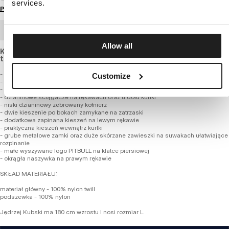
services.
Przewodnik po rozmiarach
ZAMÓWIENIE HURTOWE
Allow all
Kurtka bomberka o krótszym fasonie, wykonana z grubej
tkaniny nylonowej odpornej na deszcz i wiatr.
- krótszy luźniejszy fason do pasa typu bomber flyers
Customize
- wykonana z wysokiej jakości grubej tkaniny nylonowej
- gładka nylonowa podszewka w kontrastowym kolorze
- dzianinowe ściągacze na rękawach oraz u dołu kurtki
- niski dzianinowy żebrowany kołnierz
- dwie kieszenie po bokach zamykane na zatrzaski
- dodatkowa zapinana kieszeń na lewym rękawie
- praktyczna kieszeń wewnątrz kurtki
- grube metalowe zamki oraz duże skórzane zawieszki na suwakach ułatwiające
rozpinanie
- małe wyszywane logo PITBULL na klatce piersiowej
- okrągła naszywka na prawym rękawie
SKŁAD MATERIAŁU:
materiał główny - 100% nylon twill
podszewka - 100% nylon
Jędrzej Kubski ma 180 cm wzrostu i nosi rozmiar L.