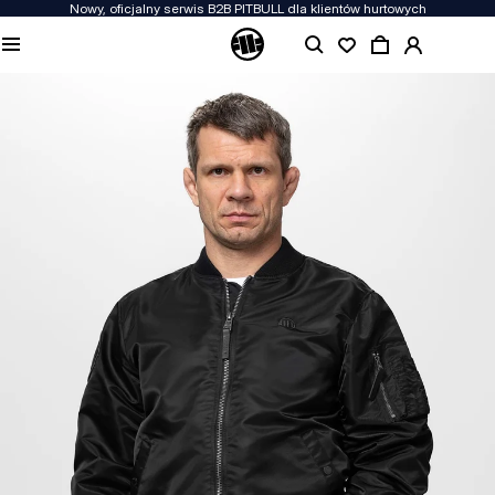
Nowy, oficjalny serwis B2B PITBULL dla klientów hurtowych