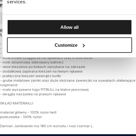
services.
Przewodnik po rozmiarach
ZAMÓWIENIE HURTOWE
Allow all
Kurtka bomberka o krótszym fasonie, wykonana z grubej
tkaniny nylonowej odpornej na deszcz i wiatr.
- krótszy luźniejszy fason do pasa typu bomber flyers
Customize
- wykonana z wysokiej jakości grubej tkaniny nylonowej
- gładka nylonowa podszewka w kontrastowym kolorze
- dzianinowe ściągacze na rękawach oraz u dołu kurtki
- niski dzianinowy żebrowany kołnierz
- dwie kieszenie po bokach zamykane na zatrzaski
- dodatkowa zapinana kieszeń na lewym rękawie
- praktyczna kieszeń wewnątrz kurtki
- grube metalowe zamki oraz duże skórzane zawieszki na suwakach ułatwiające
rozpinanie
- małe wyszywane logo PITBULL na klatce piersiowej
- okrągła naszywka na prawym rękawie
SKŁAD MATERIAŁU:
materiał główny - 100% nylon twill
podszewka - 100% nylon
Damian Janikowski ma 180 cm wzrostu i nosi rozmiar L.