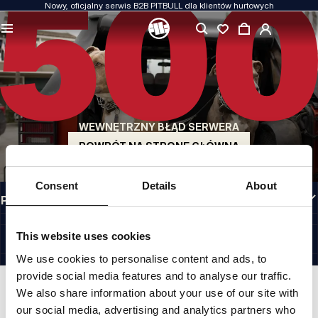
Nowy, oficjalny serwis B2B PITBULL dla klientów hurtowych
JAKOŚĆ TO DLA NAS PRIORYTET
Naszą odzież produkujemy z pasją. Nie idziemy na kompromis w kwestiach
wytrzymałości, długowieczności materiałów i dbałości o detal.
US ORIGIN
Nasze korzenie sięgają San Diego z początku lat 90-tych XX wieku. Nasz styl jest
surowy, autentyczny i bezkompromisowy.
WEWNĘTRZNY BŁĄD SERWERA
MARKA Z CHARAKTEREM
Nasze kolekcje wybierają sportowcy, fighterzy i uparci indywidualiści.
POWRÓT NA STRONĘ GŁÓWNĄ
INFORMACJE
Consent
Details
About
PRZYDATNE LINKI
PL INTERNATIONAL
©1997 - 2026 PITBULL SP. Z O.O. ALL RIGHTS RESERVED.
This website uses cookies
SITE CREDITS
We use cookies to personalise content and ads, to
IDŹ DO GÓRY
provide social media features and to analyse our traffic.
We also share information about your use of our site with
our social media, advertising and analytics partners who