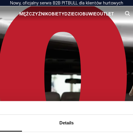
Nowy, oficjalny serwis B2B PITBULL dla klientów hurtowych
MĘŻCZYŹNI
KOBIETY
DZIECI
OBUWIE
OUTLET
Details