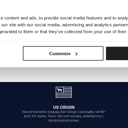
e content and ads, to provide social media features and to analy
WEWNĘTRZNY BŁĄD SERWERA
 our site with our social media, advertising and analytics partn
POWRÓT NA STRONĘ GŁÓWNĄ
 provided to them or that they’ve collected from your use of their
Customize
US ORIGIN
Nasze korzenie sięgają San Diego z początku lat 90-
tych XX wieku. Nasz styl jest surowy, autentyczny i
bezkompromisowy.