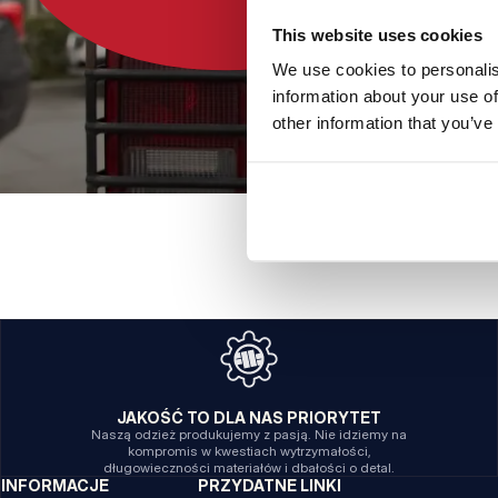
This website uses cookies
We use cookies to personalis
information about your use of
other information that you’ve
JAKOŚĆ TO DLA NAS PRIORYTET
Naszą odzież produkujemy z pasją. Nie idziemy na
kompromis w kwestiach wytrzymałości,
długowieczności materiałów i dbałości o detal.
INFORMACJE
PRZYDATNE LINKI