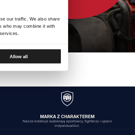
se our traffic. We also share
ers who may combine it with
 services.
Allow all
MARKA Z CHARAKTEREM
Nasze kolekcje wybierają sportowcy, fighterzy i uparci
indywidualiści.