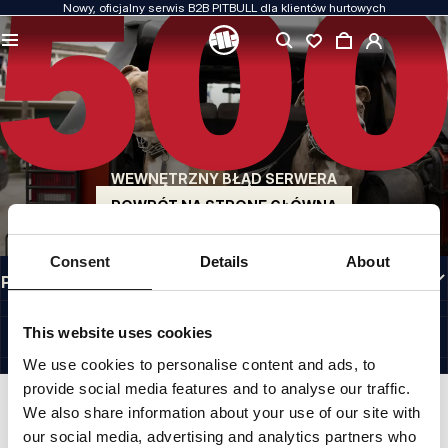
Nowy, oficjalny serwis B2B PITBULL dla klientów hurtowych
JAKOŚĆ TO DLA NAS PRIORYTET
Naszą odzież produkujemy z pasją. Nie idziemy na kompromis w kwestiach
wytrzymałości, długowieczności materiałów i dbałości o detal.
US ORIGIN
Nasze korzenie sięgają San Diego z początku lat 90-tych XX wieku. Nasz styl jest
surowy, autentyczny i bezkompromisowy.
WEWNĘTRZNY BŁĄD SERWERA
MARKA Z CHARAKTEREM
Nasze kolekcje wybierają sportowcy, fighterzy i uparci indywidualiści.
POWRÓT NA STRONĘ GŁÓWNĄ
INFORMACJE
Consent
Details
About
PRZYDATNE LINKI
PL INTERNATIONAL
©1997 - 2026 PITBULL SP. Z O.O. ALL RIGHTS RESERVED.
This website uses cookies
SITE CREDITS
We use cookies to personalise content and ads, to
IDŹ DO GÓRY
provide social media features and to analyse our traffic.
We also share information about your use of our site with
our social media, advertising and analytics partners who